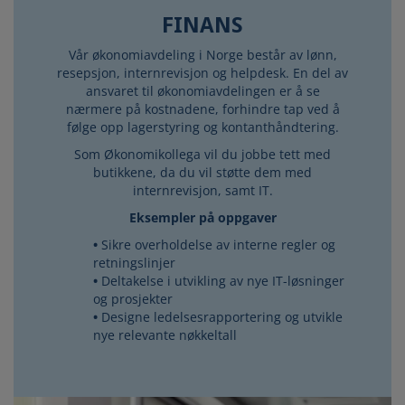
FINANS
Vår økonomiavdeling i Norge består av lønn,
resepsjon, internrevisjon og helpdesk. En del av
ansvaret til økonomiavdelingen er å se
nærmere på kostnadene, forhindre tap ved å
følge opp lagerstyring og kontanthåndtering.
Som Økonomikollega vil du jobbe tett med
butikkene, da du vil støtte dem med
internrevisjon, samt IT.
Eksempler på oppgaver
Sikre overholdelse av interne regler og
retningslinjer
Deltakelse i utvikling av nye IT-løsninger
og prosjekter
Designe ledelsesrapportering og utvikle
nye relevante nøkkeltall