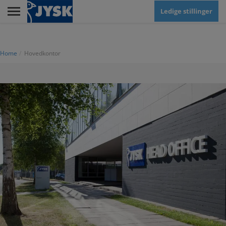
Skip
Ledige stillinger
to
main
Menu
content
Home
Hovedkontor
RETAIL
HOVEDKONTOR
KUNDESERVICE
JYSK SOM
ARBEIDSGIVER