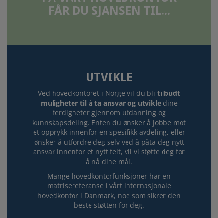
FÅR DU SJANSEN TIL...
UTVIKLE
Ved hovedkontoret i Norge vil du bli
tilbudt
muligheter til å ta ansvar og utvikle
dine
ferdigheter gjennom utdanning og
kunnskapsdeling. Enten du ønsker å jobbe mot
et opprykk innenfor en spesifikk avdeling, eller
ønsker å utfordre deg selv ved å påta deg nytt
ansvar innenfor et nytt felt, vil vi støtte deg for
å nå dine mål.
Mange hovedkontorfunksjoner har en
matrisereferanse i vårt internasjonale
hovedkontor i Danmark, noe som sikrer den
beste støtten for deg.