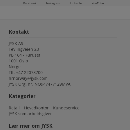
Facebook
Instagram
LinkedIn
YouTube
Kontakt
JYSK AS
Tevlingveien 23
PB 164 - Furuset
1001 Oslo
Norge
Tlf.
+47 22078700
hrnorway@jysk.com
JYSK Org. nr. NO947477129MVA
Kategorier
Retail
Hovedkontor
Kundeservice
JYSK som arbeidsgiver
Lær mer om JYSK