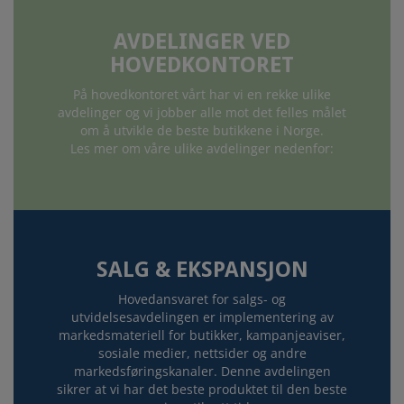
AVDELINGER VED
HOVEDKONTORET
På hovedkontoret vårt har vi en rekke ulike
avdelinger og vi jobber alle mot det felles målet
om å utvikle de beste butikkene i Norge.
Les mer om våre ulike avdelinger nedenfor:
SALG & EKSPANSJON
Hovedansvaret for salgs- og
utvidelsesavdelingen er implementering av
markedsmateriell for butikker, kampanjeaviser,
sosiale medier, nettsider og andre
markedsføringskanaler. Denne avdelingen
sikrer at vi har det beste produktet til den beste