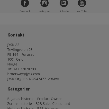
Facebook
Instagram
LinkedIn
YouTube
Kontakt
JYSK AS
Tevlingveien 23
PB 164 - Furuset
1001 Oslo
Norge
Tlf.
+47 22078700
hrnorway@jysk.com
JYSK Org. nr. NO947477129MVA
Kategorier
Biljanas historie – Product Owner
Zorans historie – B2B Sales Consultant
Halynas historie – B2B Manager